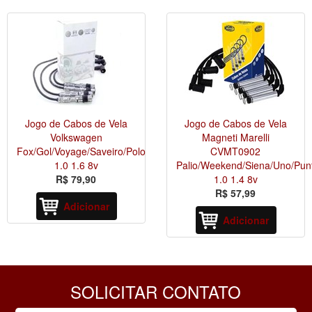
Jogo de Cabos de Vela
Jogo de Cabos de Vela
Volkswagen
Magneti Marelli
Fox/Gol/Voyage/Saveiro/Polo
CVMT0902
1.0 1.6 8v
Palio/Weekend/Siena/Uno/Pun
R$ 79,90
1.0 1.4 8v
R$ 57,99
Adicionar
Adicionar
SOLICITAR CONTATO