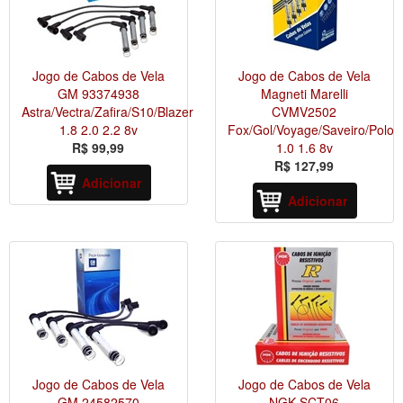
Jogo de Cabos de Vela
Jogo de Cabos de Vela
GM 93374938
Magneti Marelli
Astra/Vectra/Zafira/S10/Blazer
CVMV2502
1.8 2.0 2.2 8v
Fox/Gol/Voyage/Saveiro/Polo
R$ 99,99
1.0 1.6 8v
R$ 127,99
Adicionar
Adicionar
Jogo de Cabos de Vela
Jogo de Cabos de Vela
GM 24582570
NGK SCT06