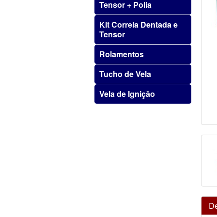
Tensor + Polia
Kit Correia Dentada e
Tensor
Rolamentos
Tucho de Vela
Vela de Ignição
De