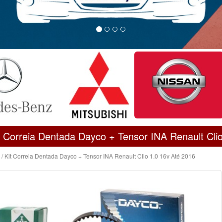
t Correia Dentada Dayco + Tensor INA Renault Cli
/ Kit Correia Dentada Dayco + Tensor INA Renault Clio 1.0 16v Até 2016