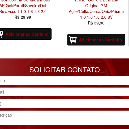
AP Gol/Parati/Saveiro/Del
Original GM
Rey/Escort 1.0 1.6 1.8 2.0
Agile/Celta/Corsa/Onix/Prisma
R$ 29,99
1.0 1.6 1.8 2.0 8V
R$ 39,90
Adicionar ao Carrinho
Adicionar ao Carrinho
SOLICITAR CONTATO