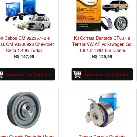
Kit Cabos GM 92235772 e
Kit Correia Dentada CT637 e
las GM 93230926 Chevrolet
Tensor VW AP Volkswagen Gol
Celta 1.4 8v Todos
1.6 1.8 1984 Em Diante
R$ 147,99
R$ 129,99
Adicionar ao Carrinho
Adicionar ao Carrinho
nsor Correia Dentada Motor
Tensor Correia Dentada